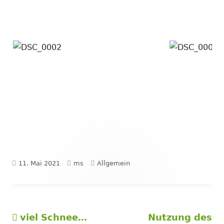
Veröffentlicht
Autor
Kategorien
11. Mai 2021
ms
Allgemein
am
Vorheriger
Nächster
viel Schnee…
Nutzung des
Beitragsnavigation