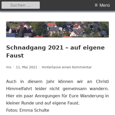
Suchen
Primäres
Menü
nach:
Menü
Springe
Hegensdorf
Homepage der Ortschaft Hegensdorf bei Büren
zum
Inhalt
Schnadgang 2021 – auf eigene
Faust
Autor
Veröffentlicht
zu Schnadgang
ms
11. Mai 2021
Hinterlasse einen Kommentar
am
Auch in diesem Jahr können wir an Christi
Himmelfahrt leider nicht gemeinsam wandern.
Hier ein paar Anregungen für Eure Wanderung in
kleiner Runde und auf eigene Faust.
Fotos: Emma Schulte