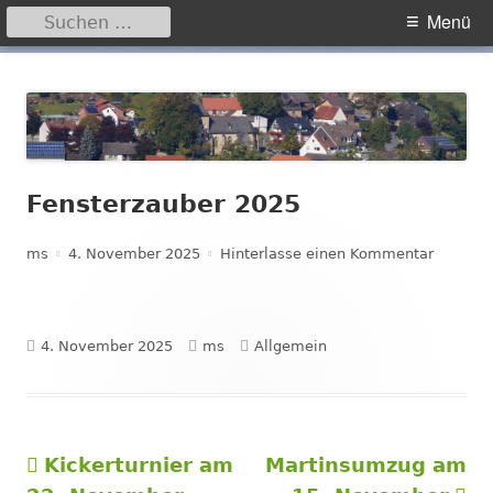
Suchen
Primäres
Menü
nach:
Menü
Springe
Hegensdorf
Homepage der Ortschaft Hegensdorf bei Büren
zum
Inhalt
Fensterzauber 2025
Autor
Veröffentlicht
zu Fens
ms
4. November 2025
Hinterlasse einen Kommentar
am
Veröffentlicht
Autor
Kategorien
4. November 2025
ms
Allgemein
am
Vorheriger
Nächster
Kickerturnier am
Martinsumzug am
Beitragsnavigation