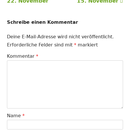
Beitrag:
Beitrag
22. November
15. November
Schreibe einen Kommentar
Deine E-Mail-Adresse wird nicht veröffentlicht.
Erforderliche Felder sind mit
*
markiert
Kommentar
*
Name
*