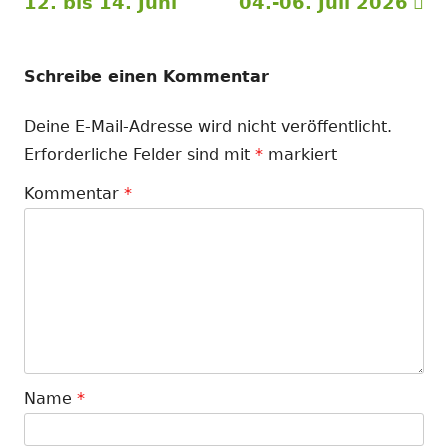
Beitrag:
Beitrag
12. bis 14. Juni
04.-06. Juli 2026
Schreibe einen Kommentar
Deine E-Mail-Adresse wird nicht veröffentlicht.
Erforderliche Felder sind mit
*
markiert
Kommentar
*
Name
*