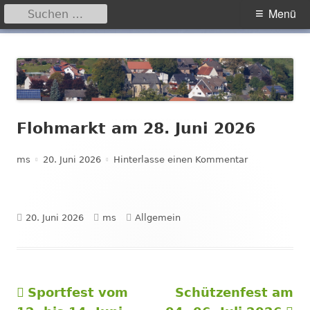
Suchen
Primäres
Menü
nach:
Menü
Springe
Hegensdorf
Homepage der Ortschaft Hegensdorf bei Büren
zum
Inhalt
Flohmarkt am 28. Juni 2026
Autor
Veröffentlicht
zu Flohmarkt 
ms
20. Juni 2026
Hinterlasse einen Kommentar
am
Veröffentlicht
Autor
Kategorien
20. Juni 2026
ms
Allgemein
am
Vorheriger
Nächster
Sportfest vom
Schützenfest am
Beitragsnavigation