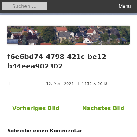
Suchen
Primäres
Menü
nach:
Menü
Springe
Hegensdorf
Homepage der Ortschaft Hegensdorf bei Büren
zum
Inhalt
f6e6bd74-4798-421c-be12-
b44eea902302
Volle
Veröffentlicht am
12. April 2025
1152 × 2048
Größe
Vorheriges Bild
Nächstes Bild
Schreibe einen Kommentar