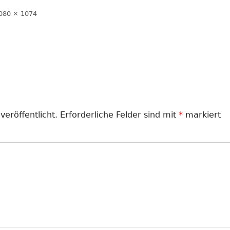
LANDJUGEND
olle
080 × 1074
röße
MUSIKVEREIN
PFARRGEMEINDE
RESERVISTEN
SCHÜTZENVEREIN
veröffentlicht.
Erforderliche Felder sind mit
*
markiert
SPORTVEREIN
TRECKERFREUNDE