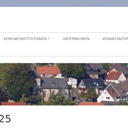
orf
chaft Hegensdorf bei Büren
VEREINE/INSTITUTIONEN
UNTERNEHMEN
VERANSTALTU
ANGELVEREIN
CDU-ORTSUNION
FREIWILLIGE FEUERWEHR
ALME- UND AFTETAL
HEIMATVEREIN
AUEN-RADWEG
KINDERGARTEN
FÖRDERVEREIN KINDERGARTEN
025
LANDFRAUEN