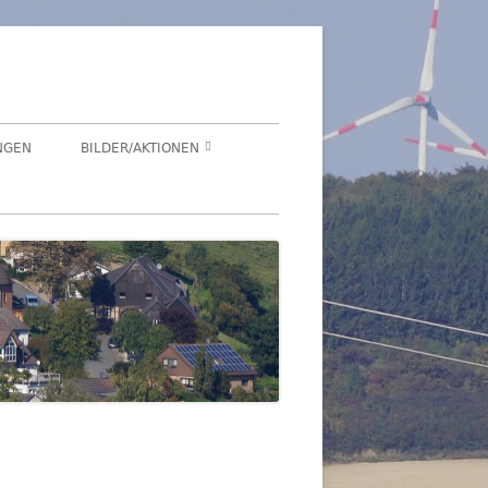
NGEN
BILDER/AKTIONEN
Suchen
HEGENSDORF
nach:
HEGENSDORFER FOTOWETTBEWERB
FENSTERZAUBER IM ADVENT 2020
VIRTUELLER SCHNADGANG 2020
SCHNADGANG 2016
DSL 2007