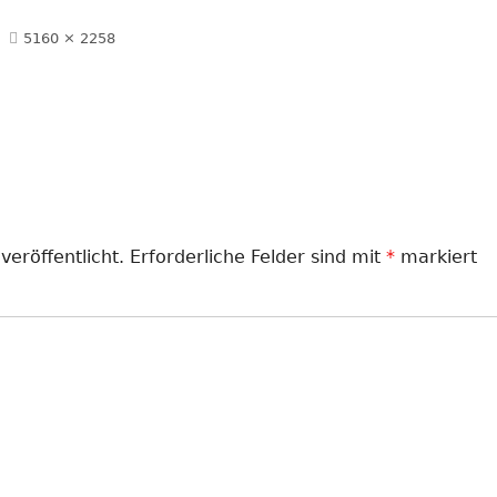
LANDJUGEND
Volle
5160 × 2258
Größe
MUSIKVEREIN
PFARRGEMEINDE
RESERVISTEN
SCHÜTZENVEREIN
veröffentlicht.
Erforderliche Felder sind mit
*
markiert
SPORTVEREIN
TRECKERFREUNDE