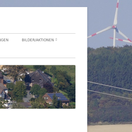
NGEN
BILDER/AKTIONEN
Suchen
HEGENSDORF
nach:
HEGENSDORFER FOTOWETTBEWERB
FENSTERZAUBER IM ADVENT 2020
VIRTUELLER SCHNADGANG 2020
SCHNADGANG 2016
DSL 2007