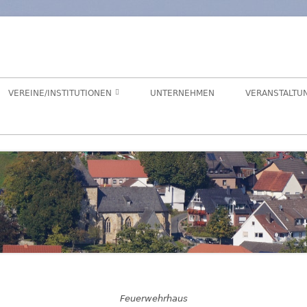
orf
chaft Hegensdorf bei Büren
VEREINE/INSTITUTIONEN
UNTERNEHMEN
VERANSTALTU
ANGELVEREIN
CDU-ORTSUNION
FREIWILLIGE FEUERWEHR
ALME- UND AFTETAL
HEIMATVEREIN
AUEN-RADWEG
KINDERGARTEN
FÖRDERVEREIN KINDERGARTEN
LANDFRAUEN
Feuerwehrhaus