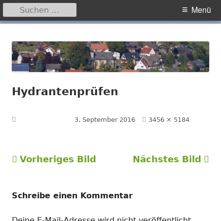
Suchen
Primäres
Menü
nach:
Menü
Springe
Hegensdorf
Homepage der Ortschaft Hegensdorf bei Büren
zum
Inhalt
Hydrantenprüfen
Volle
Veröffentlicht am
3. September 2016
3456 × 5184
Größe
Vorheriges Bild
Nächstes Bild
Schreibe einen Kommentar
Deine E-Mail-Adresse wird nicht veröffentlicht.