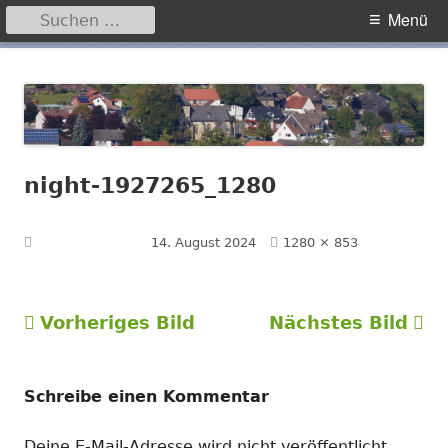
Suchen
Primäres
Menü
nach:
Menü
Springe
Hegensdorf
Homepage der Ortschaft Hegensdorf bei Büren
zum
Inhalt
night-1927265_1280
Volle
Veröffentlicht am
14. August 2024
1280 × 853
Größe
Vorheriges Bild
Nächstes Bild
Schreibe einen Kommentar
Deine E-Mail-Adresse wird nicht veröffentlicht.