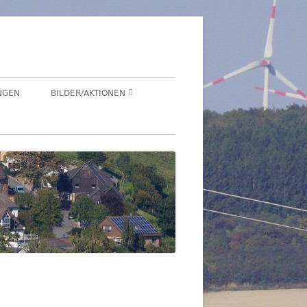
NGEN
BILDER/AKTIONEN
Suchen
HEGENSDORF
nach:
HEGENSDORFER FOTOWETTBEWERB
FENSTERZAUBER IM ADVENT 2020
VIRTUELLER SCHNADGANG 2020
SCHNADGANG 2016
DSL 2007