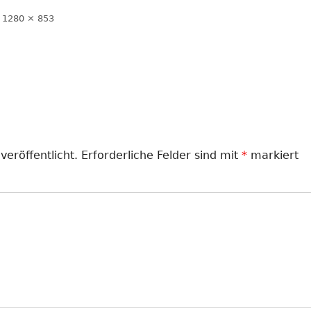
LANDJUGEND
Volle
1280 × 853
Größe
MUSIKVEREIN
PFARRGEMEINDE
RESERVISTEN
SCHÜTZENVEREIN
veröffentlicht.
Erforderliche Felder sind mit
*
markiert
SPORTVEREIN
TRECKERFREUNDE