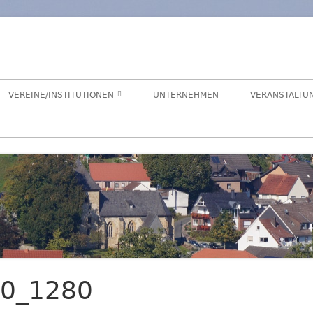
orf
chaft Hegensdorf bei Büren
VEREINE/INSTITUTIONEN
UNTERNEHMEN
VERANSTALTU
ANGELVEREIN
CDU-ORTSUNION
FREIWILLIGE FEUERWEHR
ALME- UND AFTETAL
HEIMATVEREIN
AUEN-RADWEG
KINDERGARTEN
FÖRDERVEREIN KINDERGARTEN
30_1280
LANDFRAUEN