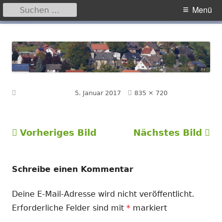
Suchen
Primäres
Menü
nach:
Menü
Springe
Hegensdorf
Homepage der Ortschaft Hegensdorf bei Büren
zum
Inhalt
Volle
Veröffentlicht am
5. Januar 2017
835 × 720
Größe
Vorheriges Bild
Nächstes Bild
Schreibe einen Kommentar
Deine E-Mail-Adresse wird nicht veröffentlicht.
Erforderliche Felder sind mit
*
markiert