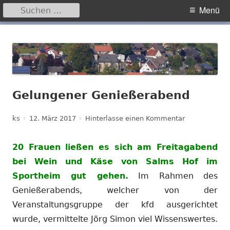
Suchen
Primäres
Menü
nach:
Menü
Springe
Hegensdorf
Homepage der Ortschaft Hegensdorf bei Büren
zum
Inhalt
Gelungener Genießerabend
Autor
Veröffentlicht
zu Gelungene
ks
12. März 2017
Hinterlasse einen Kommentar
am
20 Frauen ließen es sich am Freitagabend
bei Wein und Käse von Salms Hof im
Sportheim gut gehen.
Im Rahmen des
Genießerabends, welcher von der
Veranstaltungsgruppe der kfd ausgerichtet
wurde, vermittelte Jörg Simon viel Wissenswertes.