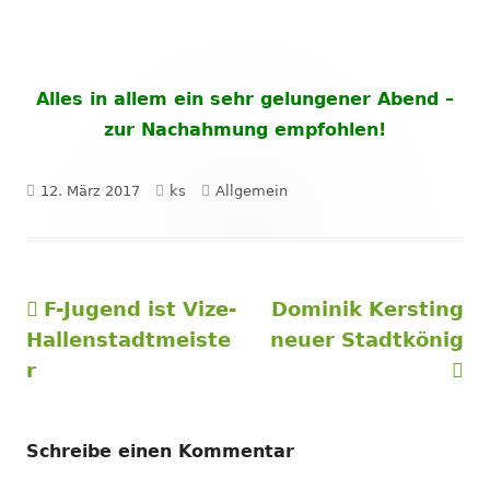
Alles in allem ein sehr gelungener Abend –
zur Nachahmung empfohlen!
Veröffentlicht
Autor
Kategorien
12. März 2017
ks
Allgemein
am
Vorheriger
Nächster
F-Jugend ist Vize-
Dominik Kersting
Beitragsnavigation
Beitrag:
Beitrag
Hallenstadtmeiste
neuer Stadtkönig
r
Schreibe einen Kommentar