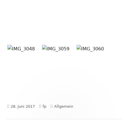
Veröffentlicht
Autor
Kategorien
28. Juni 2017
fp
Allgemein
am