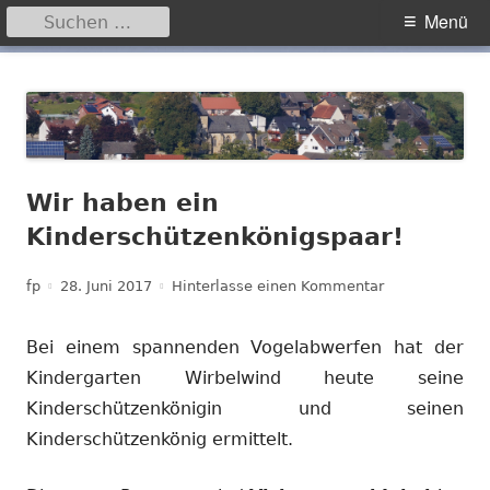
Suchen
Primäres
Menü
nach:
Menü
Springe
Hegensdorf
Homepage der Ortschaft Hegensdorf bei Büren
zum
Inhalt
Wir haben ein
Kinderschützenkönigspaar!
Autor
Veröffentlicht
zu Wir haben e
fp
28. Juni 2017
Hinterlasse einen Kommentar
am
Bei einem spannenden Vogelabwerfen hat der
Kindergarten Wirbelwind heute seine
Kinderschützenkönigin und seinen
Kinderschützenkönig ermittelt.