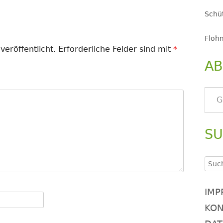
Schüt
Floh
veröffentlicht.
Erforderliche Felder sind mit
*
AB
Gib deine E-Mail-Adresse ein ..
S
Such
nach
IMP
KON