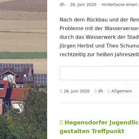
Autor
Veröffentlicht
dh
26. Juni 2020
Hinterlasse eine
am
Nach dem Rückbau und der Rena
Probleme mit der Wasserversorg
durch das Wasserwerk der Stadt
Jürgen Herbst und Theo Schuma
rechtzeitig zur heißen Jahresze
Veröffentlicht
Autor
Kategorien
26. Juni 2020
dh
Allgemein
am
Vorheriger
Hegensdorfer Jugendli
Beitragsnavigation
Beitrag:
gestalten Treffpunkt