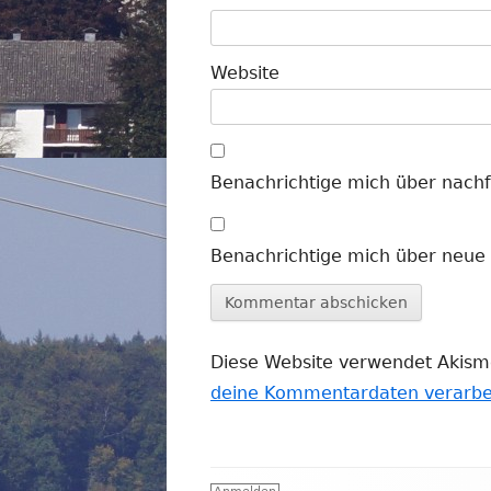
Website
Benachrichtige mich über nach
Benachrichtige mich über neue B
Diese Website verwendet Akism
deine Kommentardaten verarbe
Footer