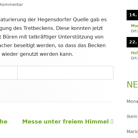
Se
zu Tretbecken wieder in Betrieb
n Kommentar
LANDJUGEND
14.
turierung der Hegensdorfer Quelle gab es
MUSIKVEREIN
Mon
ung des Tretbeckens. Diese konnten jetzt
Ort
PFARRGEMEINDE
 Büren mit tatkräftiger Unterstützung von
22.
cher beseitigt werden, so dass das Becken
RESERVISTEN
Hel
it wieder genutzt werden kann.
Ort
SCHÜTZENVEREIN
SPORTVEREIN
NE
TRECKERFREUNDE
Mona
(kein
Nächster
che
Messe unter freiem Himmel
Beitrag
Mario