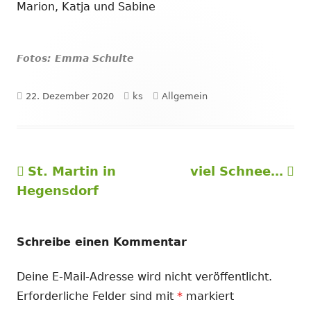
Marion, Katja und Sabine
Fotos: Emma Schulte
Veröffentlicht
Autor
Kategorien
22. Dezember 2020
ks
Allgemein
am
Vorheriger
Nächster
St. Martin in
viel Schnee…
Beitragsnavigation
Beitrag:
Beitrag
Hegensdorf
Schreibe einen Kommentar
Deine E-Mail-Adresse wird nicht veröffentlicht.
Erforderliche Felder sind mit
*
markiert