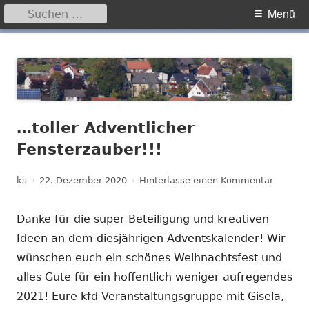
Suchen
Primäres
Menü
nach:
Menü
Springe
Hegensdorf
Homepage der Ortschaft Hegensdorf bei Büren
zum
Inhalt
…toller Adventlicher
Fensterzauber!!!
Autor
Veröffentlicht
zu …toll
ks
22. Dezember 2020
Hinterlasse einen Kommentar
am
Danke für die super Beteiligung und kreativen
Ideen an dem diesjährigen Adventskalender! Wir
wünschen euch ein schönes Weihnachtsfest und
alles Gute für ein hoffentlich weniger aufregendes
2021! Eure kfd-Veranstaltungsgruppe mit Gisela,