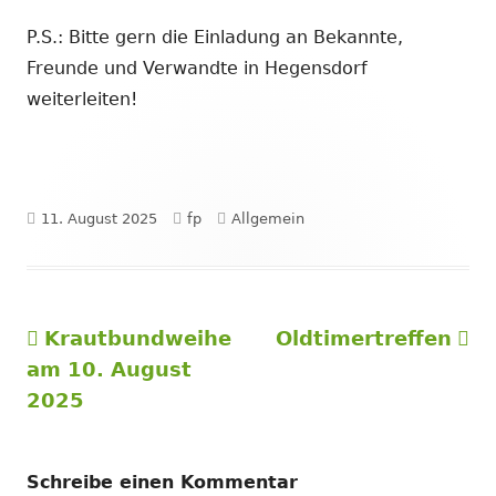
P.S.: Bitte gern die Einladung an Bekannte,
Freunde und Verwandte in Hegensdorf
weiterleiten!
Veröffentlicht
Autor
Kategorien
11. August 2025
fp
Allgemein
am
Vorheriger
Nächster
Krautbundweihe
Oldtimertreffen
Beitragsnavigation
Beitrag:
Beitrag
am 10. August
2025
Schreibe einen Kommentar