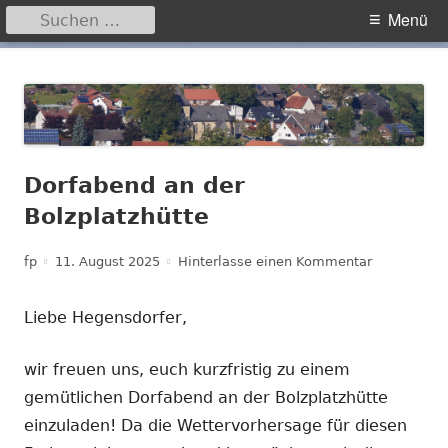
Suchen
Primäres
Menü
nach:
Menü
Springe
Hegensdorf
Homepage der Ortschaft Hegensdorf bei Büren
zum
Inhalt
Dorfabend an der
Bolzplatzhütte
Autor
Veröffentlicht
zu Dorfaben
fp
11. August 2025
Hinterlasse einen Kommentar
am
Liebe Hegensdorfer,
wir freuen uns, euch kurzfristig zu einem
gemütlichen Dorfabend an der Bolzplatzhütte
einzuladen! Da die Wettervorhersage für diesen