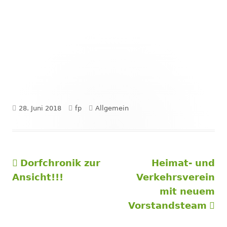
Veröffentlicht
Autor
Kategorien
28. Juni 2018
fp
Allgemein
am
Vorheriger
Nächster
Dorfchronik zur
Heimat- und
Beitragsnavigation
Beitrag:
Beitrag
Ansicht!!!
Verkehrsverein
mit neuem
Vorstandsteam