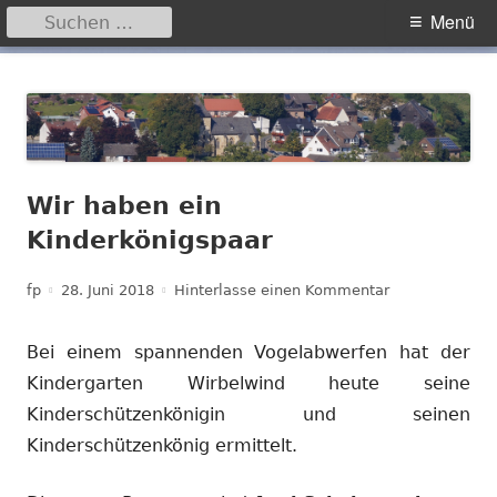
Suchen
Primäres
Menü
nach:
Menü
Springe
Hegensdorf
Homepage der Ortschaft Hegensdorf bei Büren
zum
Inhalt
Wir haben ein
Kinderkönigspaar
Autor
Veröffentlicht
zu Wir haben e
fp
28. Juni 2018
Hinterlasse einen Kommentar
am
Bei einem spannenden Vogelabwerfen hat der
Kindergarten Wirbelwind heute seine
Kinderschützenkönigin und seinen
Kinderschützenkönig ermittelt.