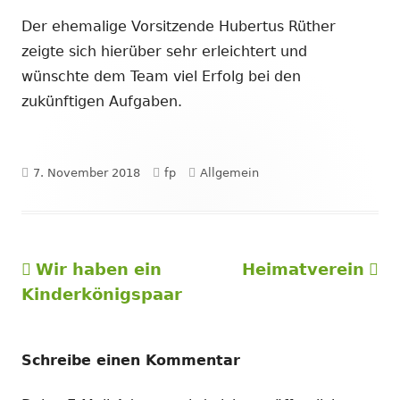
Der ehemalige Vorsitzende Hubertus Rüther
zeigte sich hierüber sehr erleichtert und
wünschte dem Team viel Erfolg bei den
zukünftigen Aufgaben.
Veröffentlicht
Autor
Kategorien
7. November 2018
fp
Allgemein
am
Vorheriger
Nächster
Wir haben ein
Heimatverein
Beitragsnavigation
Beitrag:
Beitrag
Kinderkönigspaar
Schreibe einen Kommentar