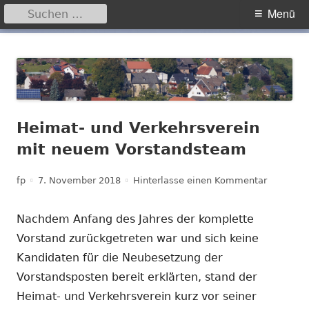
Suchen
Primäres
Menü
nach:
Menü
Springe
Hegensdorf
Homepage der Ortschaft Hegensdorf bei Büren
zum
Inhalt
Heimat- und Verkehrsverein
mit neuem Vorstandsteam
Autor
Veröffentlicht
zu Heima
fp
7. November 2018
Hinterlasse einen Kommentar
am
Nachdem Anfang des Jahres der komplette
Vorstand zurückgetreten war und sich keine
Kandidaten für die Neubesetzung der
Vorstandsposten bereit erklärten, stand der
Heimat- und Verkehrsverein kurz vor seiner