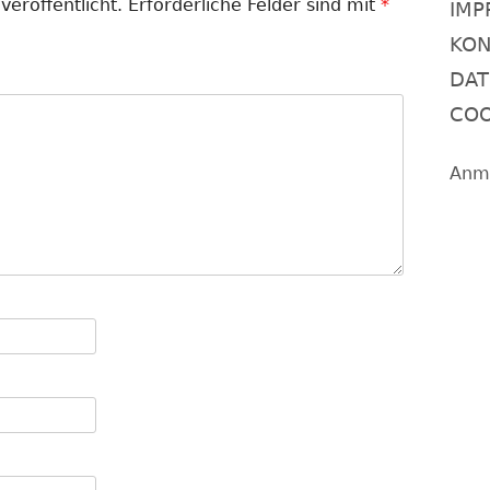
veröffentlicht.
Erforderliche Felder sind mit
*
IMP
KON
DAT
COO
Anm